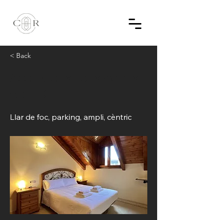
< Back
Acollidor allotjament a
Sort CL
Llar de foc, parking, ampli, cèntric