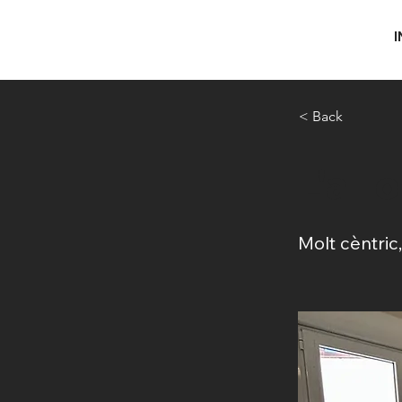
I
< Back
L'all
Molt cèntric