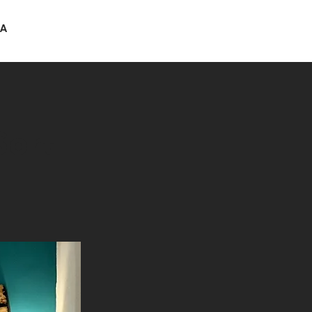
TA
Sort