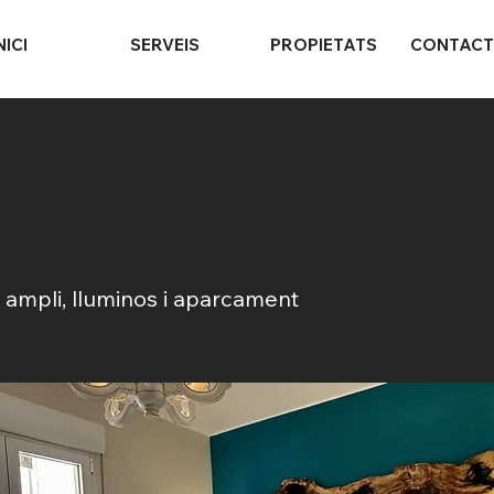
NICI
SERVEIS
PROPIETATS
CONTAC
otjament familiar de 
, ampli, lluminos i aparcament